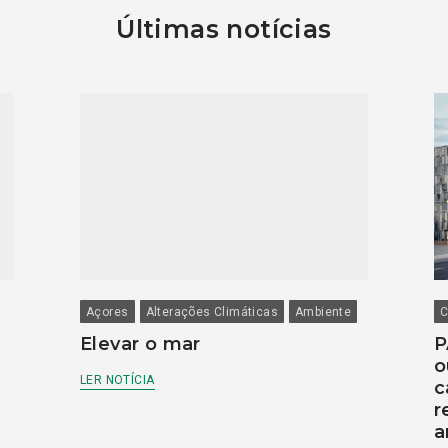
Últimas notícias
Açores
Alterações Climáticas
Ambiente
C
Elevar o mar
P
o
LER NOTÍCIA
c
r
a