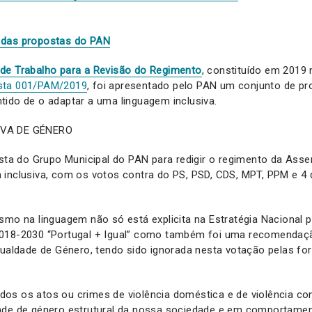
 das propostas do PAN
de Trabalho para a Revisão do Regimento
, constituído em 2019
sta 001/PAM/2019
, foi apresentado pelo PAN um conjunto de pr
ido de o adaptar a uma linguagem inclusiva.
IVA DE GÉNERO
osta do Grupo Municipal do PAN para redigir o regimento da Asse
 inclusiva, com os votos contra do PS, PSD, CDS, MPT, PPM e 4
smo na linguagem não só está explicita na Estratégia Nacional p
2018-2030 “Portugal + Igual” como também foi uma recomenda
gualdade de Género, tendo sido ignorada nesta votação pelas for
os os atos ou crimes de violência doméstica e de violência co
ade de género estrutural da nossa sociedade e em comportamen