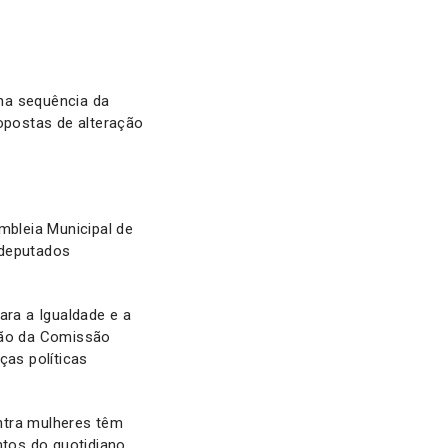
 na sequência da
opostas de alteração
mbleia Municipal de
 deputados
ara a Igualdade e a
ção da Comissão
ças políticas
ntra mulheres têm
tos do quotidiano,