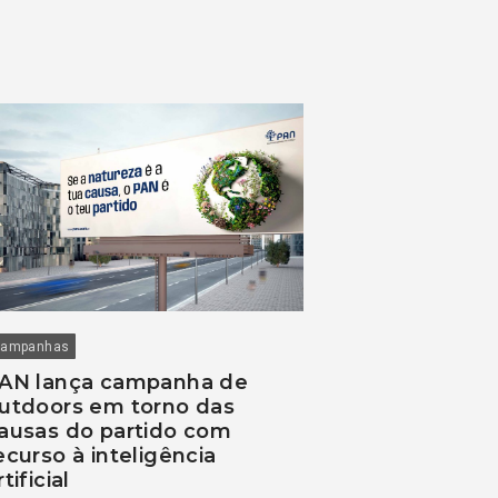
ampanhas
AN lança campanha de
utdoors em torno das
ausas do partido com
ecurso à inteligência
rtificial