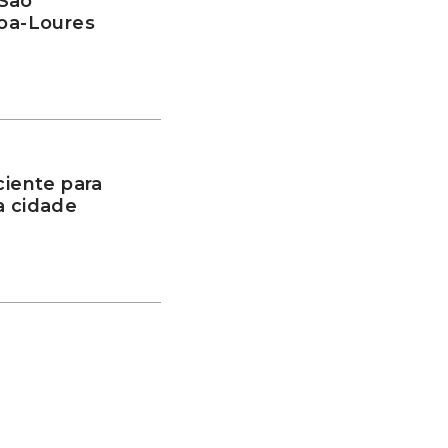
 São
boa-Loures
iente para
a cidade