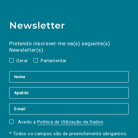
Newsletter
Preencha os campos abaixo para subscrever
Nome
Apelido
E-
mail
a(s) newsletter(s).
Pretendo inscrever-me na(s) seguinte(s)
Newsletter(s):
Geral
Parlamentar
Aceito a
Política de Utilização de Dados
.
* Todos os campos são de preenchimento obrigatório.