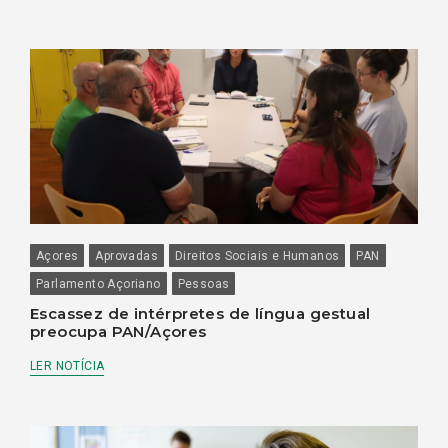
Açores
Aprovadas
Direitos Sociais e Humanos
PAN
Parlamento Açoriano
Pessoas
Escassez de intérpretes de língua gestual
preocupa PAN/Açores
LER NOTÍCIA