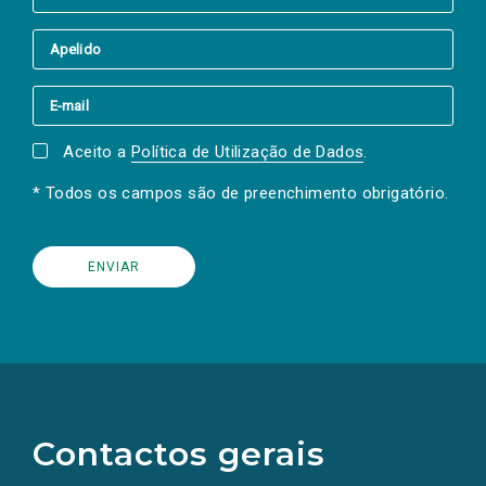
Aceito a
Política de Utilização de Dados
.
* Todos os campos são de preenchimento obrigatório.
(Os
links
para
as
Contactos gerais
redes
sociais