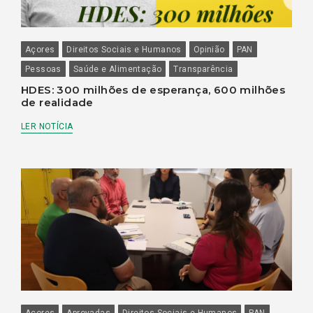
Açores
Direitos Sociais e Humanos
Opinião
PAN
Pessoas
Saúde e Alimentação
Transparência
HDES: 300 milhões de esperança, 600 milhões
de realidade
LER NOTÍCIA
Açores
Aprovadas
Direitos Sociais e Humanos
PAN