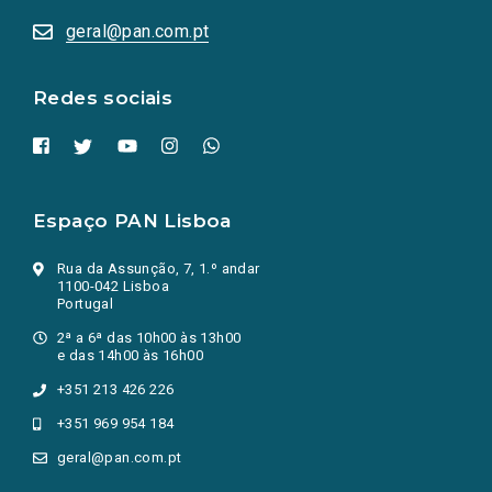
abrem
numa
geral@pan.com.pt
nova
aba.)
Redes sociais
Espaço PAN Lisboa
Rua da Assunção, 7, 1.º andar
1100-042 Lisboa
Portugal
2ª a 6ª das 10h00 às 13h00
e das 14h00 às 16h00
+351 213 426 226
+351 969 954 184
geral@pan.com.pt