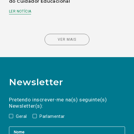
do Cuidador Educacional
LER NOTÍCIA
VER MAIS
Newsletter
Preencha os campos abaixo para subscrever
Nome
Apelido
E-
mail
a(s) newsletter(s).
Pretendo inscrever-me na(s) seguinte(s)
Newsletter(s):
Geral
Parlamentar