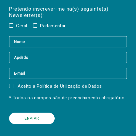
Preencha os campos abaixo para subscrever
Nome
Apelido
E-
mail
a(s) newsletter(s).
Pretendo inscrever-me na(s) seguinte(s)
Newsletter(s):
Geral
Parlamentar
Aceito a
Política de Utilização de Dados
.
* Todos os campos são de preenchimento obrigatório.