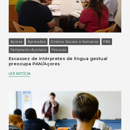
Açores
Aprovadas
Direitos Sociais e Humanos
PAN
Parlamento Açoriano
Pessoas
Escassez de intérpretes de língua gestual
preocupa PAN/Açores
LER NOTÍCIA