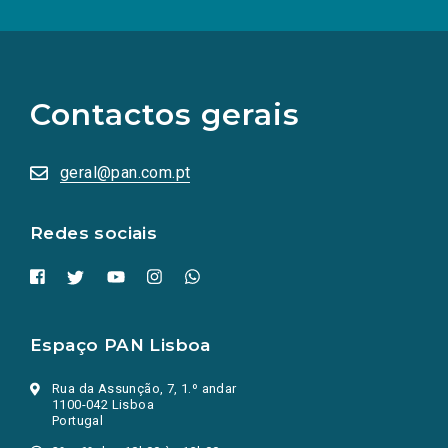
(Os
links
para
as
Contactos gerais
redes
sociais
abrem
numa
geral@pan.com.pt
nova
aba.)
Redes sociais
Espaço PAN Lisboa
Rua da Assunção, 7, 1.º andar
1100-042 Lisboa
Portugal