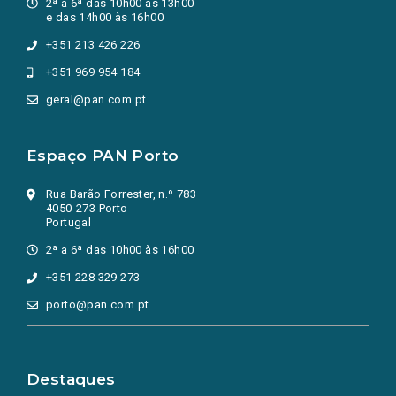
2ª a 6ª das 10h00 às 13h00
e das 14h00 às 16h00
+351 213 426 226
+351 969 954 184
geral@pan.com.pt
Espaço PAN Porto
Rua Barão Forrester, n.º 783
4050-273 Porto
Portugal
2ª a 6ª das 10h00 às 16h00
+351 228 329 273
porto@pan.com.pt
Destaques