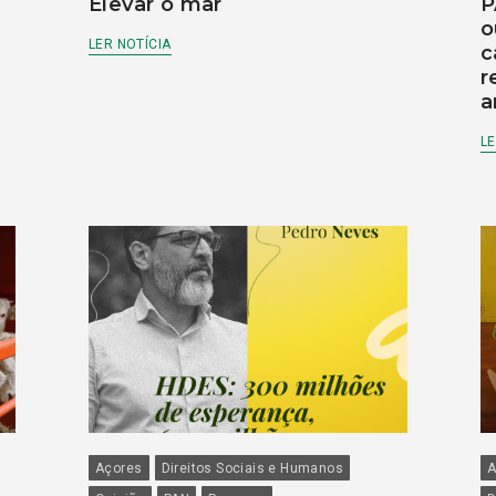
Elevar o mar
P
o
LER NOTÍCIA
c
r
a
LE
Açores
Direitos Sociais e Humanos
A