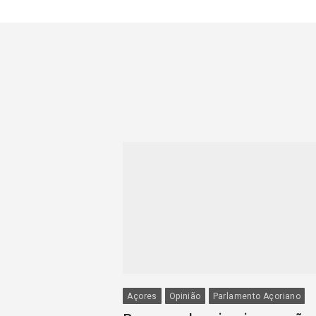
Açores
Opinião
Parlamento Açoriano