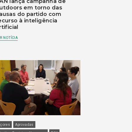
AN lança campanha de
utdoors em torno das
ausas do partido com
ecurso à inteligência
rtificial
R NOTÍCIA
çores
Aprovadas