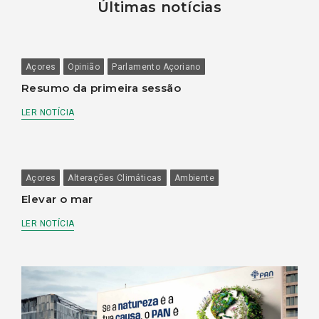
Últimas notícias
Açores
Opinião
Parlamento Açoriano
Resumo da primeira sessão
LER NOTÍCIA
Açores
Alterações Climáticas
Ambiente
Elevar o mar
LER NOTÍCIA