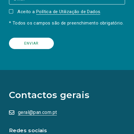
Aceito a
Política de Utilização de Dados
.
* Todos os campos são de preenchimento obrigatório.
(Os
links
para
as
Contactos gerais
redes
sociais
abrem
numa
geral@pan.com.pt
nova
aba.)
Redes sociais