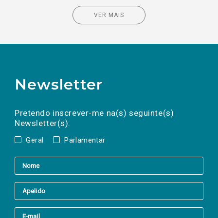
VER MAIS
Newsletter
Preencha os campos abaixo para subscrever
Nome
Apelido
E-
mail
a(s) newsletter(s).
Pretendo inscrever-me na(s) seguinte(s)
Newsletter(s):
Geral
Parlamentar