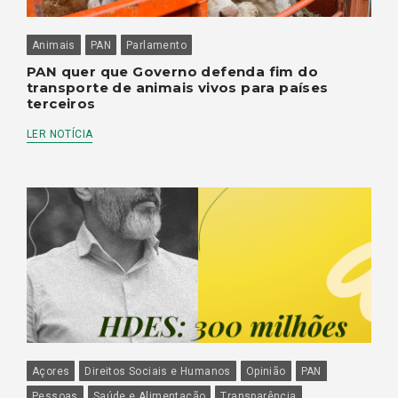
Animais
PAN
Parlamento
PAN quer que Governo defenda fim do
transporte de animais vivos para países
terceiros
LER NOTÍCIA
Açores
Direitos Sociais e Humanos
Opinião
PAN
Pessoas
Saúde e Alimentação
Transparência