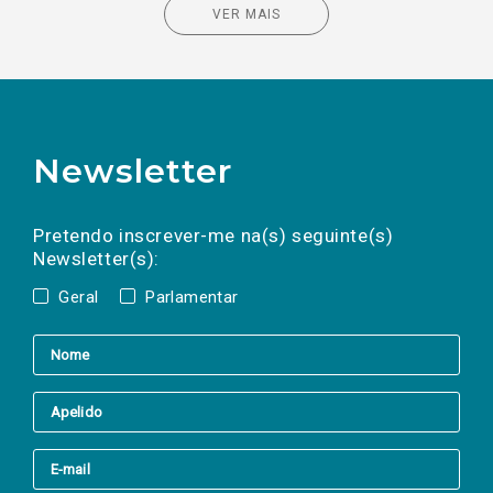
VER MAIS
Newsletter
Preencha os campos abaixo para subscrever
Nome
Apelido
E-
mail
a(s) newsletter(s).
Pretendo inscrever-me na(s) seguinte(s)
Newsletter(s):
Geral
Parlamentar