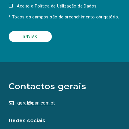
Aceito a
Política de Utilização de Dados
.
* Todos os campos são de preenchimento obrigatório.
(Os
links
para
as
Contactos gerais
redes
sociais
abrem
numa
geral@pan.com.pt
nova
aba.)
Redes sociais