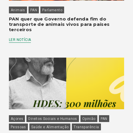
Animais
PAN
Parlamento
PAN quer que Governo defenda fim do
transporte de animais vivos para países
terceiros
LER NOTÍCIA
Açores
Direitos Sociais e Humanos
Opinião
PAN
Pessoas
Saúde e Alimentação
Transparência