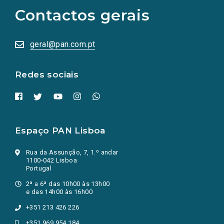
as
Contactos gerais
redes
sociais
abrem
numa
geral@pan.com.pt
nova
aba.)
Redes sociais
Espaço PAN Lisboa
Rua da Assunção, 7, 1.º andar
1100-042 Lisboa
Portugal
2ª a 6ª das 10h00 às 13h00
e das 14h00 às 16h00
+351 213 426 226
+351 969 954 184