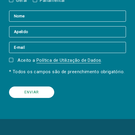
Geral
Parlamentar
Aceito a
Política de Utilização de Dados
.
* Todos os campos são de preenchimento obrigatório.
(Os
links
para