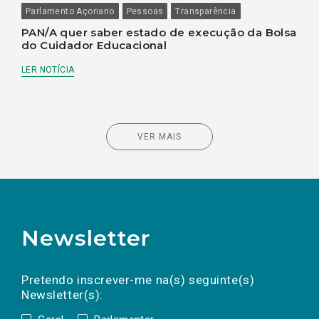
Parlamento Açoriano
Pessoas
Transparência
PAN/A quer saber estado de execução da Bolsa
do Cuidador Educacional
LER NOTÍCIA
VER MAIS
Newsletter
Preencha os campos abaixo para subscrever
Nome
Apelido
E-
mail
a(s) newsletter(s).
Pretendo inscrever-me na(s) seguinte(s)
Newsletter(s):