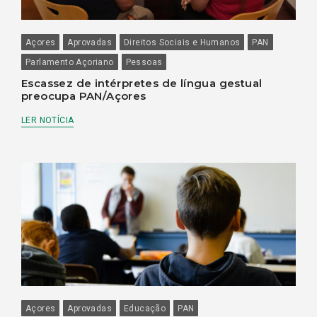
Açores
Aprovadas
Direitos Sociais e Humanos
PAN
Parlamento Açoriano
Pessoas
Escassez de intérpretes de língua gestual
preocupa PAN/Açores
LER NOTÍCIA
Açores
Aprovadas
Educação
PAN