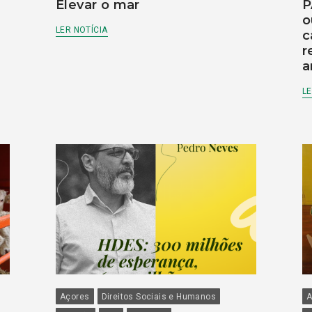
Elevar o mar
P
o
LER NOTÍCIA
c
r
a
LE
Açores
Direitos Sociais e Humanos
A