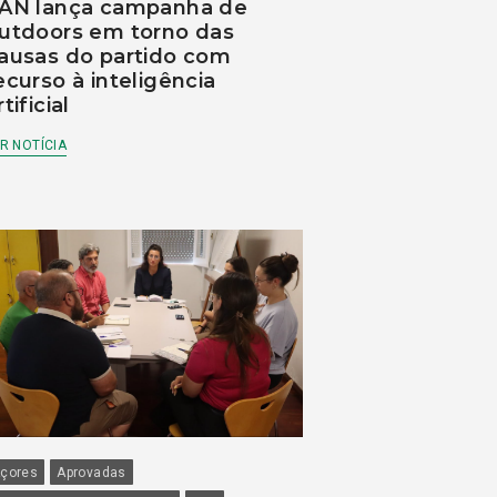
AN lança campanha de
utdoors em torno das
ausas do partido com
ecurso à inteligência
rtificial
R NOTÍCIA
çores
Aprovadas