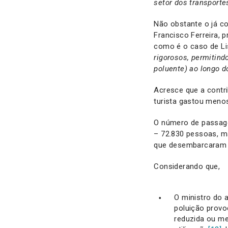
setor dos transporte
Não obstante o já c
Francisco Ferreira, p
como é o caso de Li
rigorosos, permitin
poluente) ao longo d
Acresce que a contri
turista gastou menos
O número de passage
– 72.830 pessoas, ma
que desembarcaram e
Considerando que,
O ministro do 
poluição provo
reduzida ou m