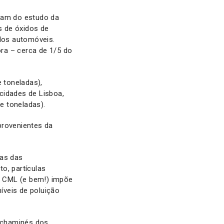
aram do estudo da
s de óxidos de
ulos automóveis.
ra – cerca de 1/5 do
 toneladas),
cidades de Lisboa,
de toneladas).
provenientes da
as das
o, partículas
 a CML (e bem!) impõe
níveis de poluição
 chaminés dos