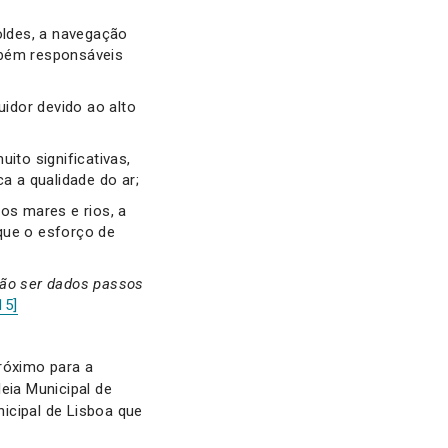
moldes, a navegação
mbém responsáveis
idor devido ao alto
to significativas,
 a qualidade do ar;
os mares e rios, a
que o esforço de
ão ser dados passos
15]
róximo para a
ia Municipal de
icipal de Lisboa que