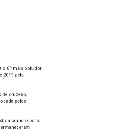
e o 6º mais poluidor
e 2019 pela
 de cruzeiro,
vocada pelos
Lisboa como o porto
e permaneceram