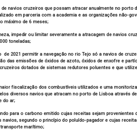
o de navios cruzeiros que possam atracar anualmente no porto 
alizado em parceria com a academia e as organizações não-go
zo máximo de 6 meses;
eza, impedir ou limitar severamente a atracagem de navios cr
.000 toneladas;
iro de 2021 permitir a navegação no rio Tejo só a navios de cruz
ão das emissões de óxidos de azoto, óxidos de enxofre e partícu
 cruzeiros dotados de sistemas redutores poluentes e que utili
maior fiscalização dos combustíveis utilizados e uma monitoriz
elos diversos navios que atracam no porto de Lisboa através d
e do ar;
ndo para o carbono emitido cujas receitas sejam provenientes d
s navios, segundo o princípio do poluído-pagador e cujas receit
transporte marítimo;