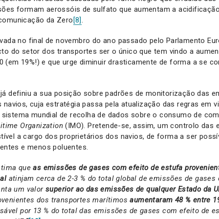
sões formam aerossóis de sulfato que aumentam a acidificação
 comunicação da Zero
[8]
.
vada no final de novembro do ano passado pelo Parlamento Eur
cto do setor dos transportes ser o único que tem vindo a aumen
 (em 19%!) e que urge diminuir drasticamente de forma a se co
já definiu a sua posição sobre padrões de monitorização das 
 navios, cuja estratégia passa pela atualização das regras em vi
sistema mundial de recolha de dados sobre o consumo de comb
titime Organization
(IMO). Pretende-se, assim, um controlo das
el a cargo dos proprietários dos navios, de forma a ser possí
ientes e menos poluentes.
stima que
as emissões de gases com efeito de estufa provenien
al
atinjam cerca de 2-3 % do total global de emissões de gases 
enta um valor
superior ao das emissões de qualquer Estado da
U
venientes dos transportes marítimos
aumentaram 48 % entre 1
nsável por 13 % do total das emissões de gases com efeito de es