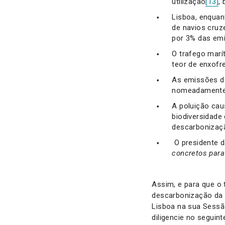
utilização
[13]
,
Lisboa, enquan
de navios cruz
por 3% das emi
O trafego marí
teor de enxofr
As emissões de
nomeadamente e
A poluição cau
biodiversidade
descarbonizaçã
O presidente d
concretos para
Assim, e para que o 
descarbonização da 
Lisboa na sua Sessã
diligencie no seguint