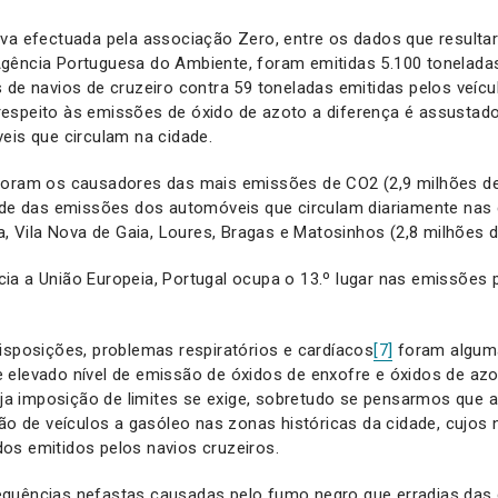
iva efectuada pela associação Zero, entre os dados que result
gência Portuguesa do Ambiente, foram emitidas 5.100 tonelada
 de navios de cruzeiro contra 59 toneladas emitidas pelos veíc
espeito às emissões de óxido de azoto a diferença é assustado
eis que circulam na cidade.
foram os causadores das mais emissões de CO2 (2,9 milhões de
dade das emissões dos automóveis que circulam diariamente nas 
ra, Vila Nova de Gaia, Loures, Bragas e Matosinhos (2,8 milhões 
ia a União Europeia, Portugal ocupa o 13.º lugar nas emissões 
isposições, problemas respiratórios e cardíacos
[7]
foram algum
elevado nível de emissão de óxidos de enxofre e óxidos de azot
cuja imposição de limites se exige, sobretudo se pensarmos que
ção de veículos a gasóleo nas zonas históricas da cidade, cujos 
os emitidos pelos navios cruzeiros.
quências nefastas causadas pelo fumo negro que erradias das