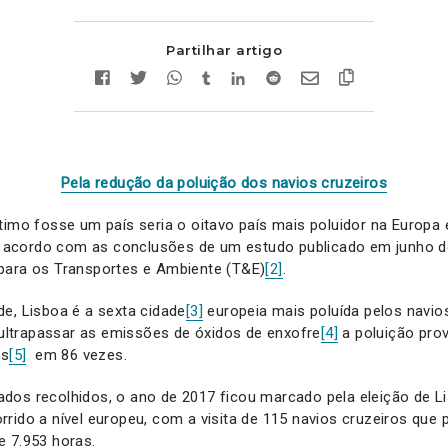
Partilhar artigo
Pela redução da poluição dos navios cruzeiros
timo fosse um país seria o oitavo país mais poluidor na Europa 
e acordo com as conclusões de um estudo publicado em junho d
para os Transportes e Ambiente (T&E)
[2]
.
e, Lisboa é a sexta cidade
[3]
europeia mais poluída pelos navios
trapassar as emissões de óxidos de enxofre
[4]
a poluição pro
es
[5]
em 86 vezes.
dos recolhidos, o ano de 2017 ficou marcado pela eleição de 
rrido a nível europeu, com a visita de 115 navios cruzeiros qu
e 7.953 horas.