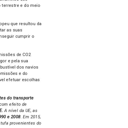
 terrestre e do meio
opeu que resultou da
tar as suas
nseguir cumprir o
emissões de CO2
gor e pela sua
ustível dos navios
 emissões e do
vel efetuar escolhas
tes do transporte
com efeito de
E.
A nível da UE, as
990 e 2008
. Em 2015,
tufa provenient
es do