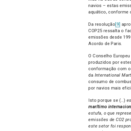
navios – estas emis
aquático, conforme
Da resolução
[9]
apro
COP25 ressalta o fa
emissões desde 1990
Acordo de Paris.
O Conselho Europeu 
produzidos por estes
conformação com o 
da
International Mar
consumo de combustív
por navios mais efic
Isto porque se (…)
e
marítimo internacion
estufa, o que repres
emissões de CO2 pro
este setor foi respo