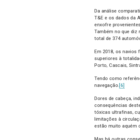
Da análise comparat
T&E e os dados da A
enxofre provenientes
Também no que diz r
total de 374 automóv
Em 2018, os navios 
superiores à totali
Porto, Cascais, Sint
Tendo como referênc
navegação.
[6]
Dores de cabeça, ind
consequências deste 
tóxicas ultrafinas, 
limitações à circula
estão muito aquém d
Mas há outras conse