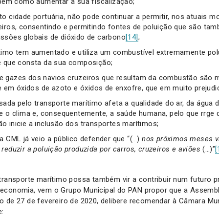
 bem como aumentar a sua fiscalização;
to cidade portuária, não pode continuar a permitir, nos atuais 
eiros, consentindo e permitindo fontes de poluição que são ta
ssões globais de dióxido de carbono
[14]
;
timo tem aumentado e utiliza um combustível extremamente polu
e que consta da sua composição;
 gazes dos navios cruzeiros que resultam da combustão são mui
m óxidos de azoto e óxidos de enxofre, que em muito prejudica
sada pelo transporte marítimo afeta a qualidade do ar, da água d
 e o clima e, consequentemente, a saúde humana, pelo que rrge 
o inicie a inclusão dos transportes marítimos;
a CML já veio a público defender que “(…)
nos próximos meses v
 reduzir a poluição produzida por carros,
cruzeiros
e aviões
(…)”
[
transporte marítimo possa também vir a contribuir num futuro p
economia, vem o Grupo Municipal do PAN propor que a Assemble
o de 27 de fevereiro de 2020, delibere recomendar à Câmara Mun
e: