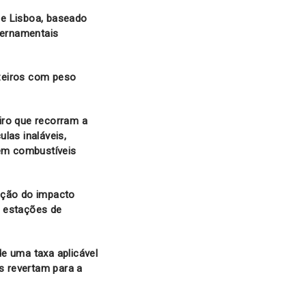
de Lisboa, baseado
vernamentais
uzeiros com peso
eiro que recorram a
las inaláveis,
zem combustíveis
ação do impacto
e estações de
e uma taxa aplicável
as revertam para a