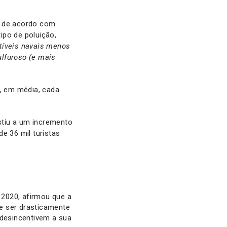
e de acordo com
tipo de poluição,
tíveis navais menos
lfuroso (e mais
9, em média, cada
stiu a um incremento
e 36 mil turistas
 2020, afirmou que a
e ser drasticamente
desincentivem a sua