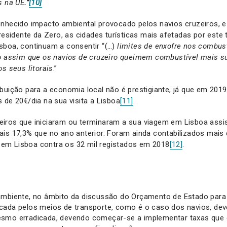
s na U
E
.”
[10]
onhecido impacto ambiental provocado pelos navios cruzeiros, 
residente da Zero, as cidades turísticas mais afetadas por este 
sboa, continuam a consentir “(…)
limites de enxofre nos combus
do assim que os navios de cruzeiro queimem combustível mais su
os seus litorais
.”
buição para a economia local não é prestigiante, já que em 201
 de 20€/dia na sua visita a Lisboa
[11]
.
iros que iniciaram ou terminaram a sua viagem em Lisboa assi
is 17,3% que no ano anterior. Foram ainda contabilizados mais d
m Lisboa contra os 32 mil registados em 2018
[12]
.
ambiente, no âmbito da discussão do Orçamento de Estado para
cada pelos meios de transporte, como é o caso dos navios, dev
esmo erradicada, devendo começar-se a implementar taxas que 