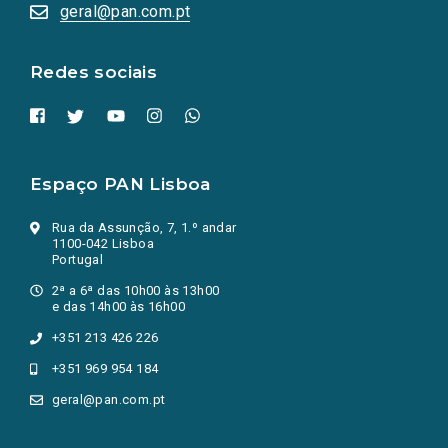
numa
geral@pan.com.pt
nova
aba.)
Redes sociais
Espaço PAN Lisboa
Rua da Assunção, 7, 1.º andar
1100-042 Lisboa
Portugal
2ª a 6ª das 10h00 às 13h00
e das 14h00 às 16h00
+351 213 426 226
+351 969 954 184
geral@pan.com.pt