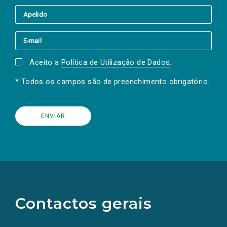
Aceito a
Política de Utilização de Dados
.
* Todos os campos são de preenchimento obrigatório.
(Os
links
para
as
Contactos gerais
redes
sociais
abrem