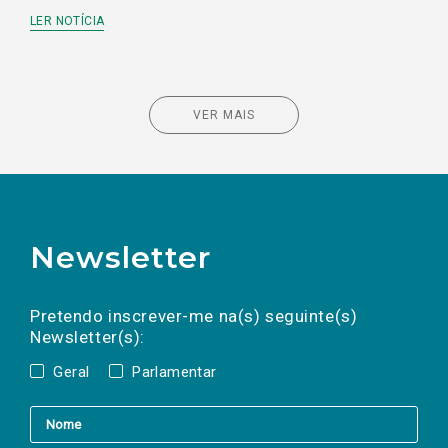
LER NOTÍCIA
VER MAIS
Newsletter
Preencha os campos abaixo para subscrever
Nome
Apelido
E-
mail
a(s) newsletter(s).
Pretendo inscrever-me na(s) seguinte(s)
Newsletter(s):
Geral
Parlamentar