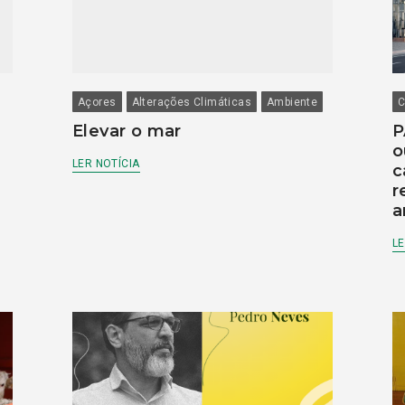
Açores
Alterações Climáticas
Ambiente
C
Elevar o mar
P
o
LER NOTÍCIA
c
r
a
LE