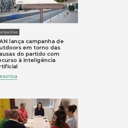
ampanhas
AN lança campanha de
utdoors em torno das
ausas do partido com
ecurso à inteligência
rtificial
R NOTÍCIA