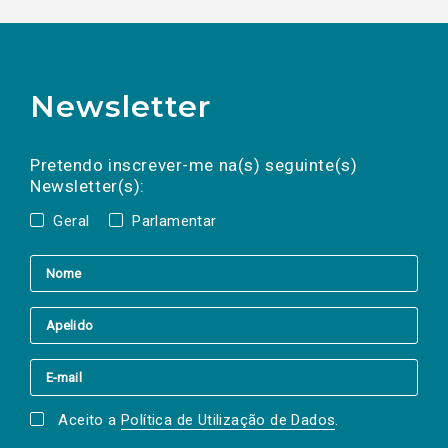
Newsletter
Preencha os campos abaixo para subscrever
Nome
Apelido
E-
mail
a(s) newsletter(s).
Pretendo inscrever-me na(s) seguinte(s)
Newsletter(s):
Geral
Parlamentar
Aceito a
Política de Utilização de Dados
.