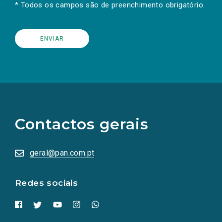
* Todos os campos são de preenchimento obrigatório.
(Os
links
para
as
Contactos gerais
redes
sociais
abrem
numa
geral@pan.com.pt
nova
aba.)
Redes sociais