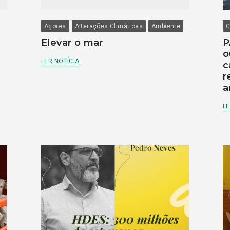
Açores
Alterações Climáticas
Ambiente
C
Elevar o mar
P
o
LER NOTÍCIA
c
r
a
LE