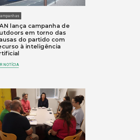
ampanhas
AN lança campanha de
utdoors em torno das
ausas do partido com
ecurso à inteligência
rtificial
R NOTÍCIA