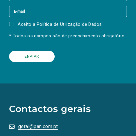
Aceito a
Política de Utilização de Dados
.
* Todos os campos são de preenchimento obrigatório.
(Os
links
para
as
Contactos gerais
redes
sociais
abrem
numa
geral@pan.com.pt
nova
aba.)