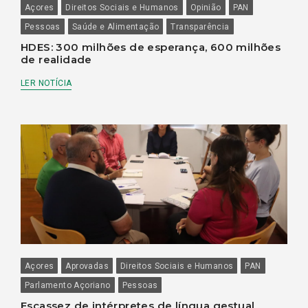
Açores
Direitos Sociais e Humanos
Opinião
PAN
Pessoas
Saúde e Alimentação
Transparência
HDES: 300 milhões de esperança, 600 milhões
de realidade
LER NOTÍCIA
Açores
Aprovadas
Direitos Sociais e Humanos
PAN
Parlamento Açoriano
Pessoas
Escassez de intérpretes de língua gestual