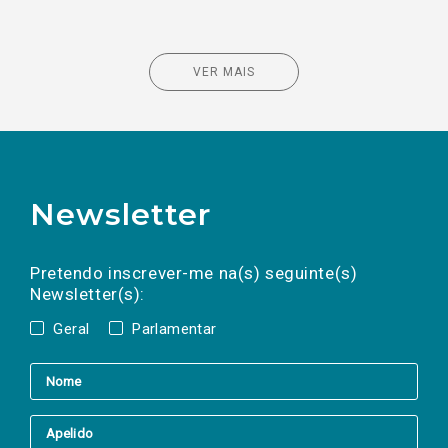
VER MAIS
Newsletter
Preencha os campos abaixo para subscrever
Nome
Apelido
E-
mail
a(s) newsletter(s).
Pretendo inscrever-me na(s) seguinte(s)
Newsletter(s):
Geral
Parlamentar