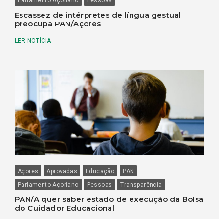
Parlamento Açoriano
Pessoas
Escassez de intérpretes de língua gestual
preocupa PAN/Açores
LER NOTÍCIA
Açores
Aprovadas
Educação
PAN
Parlamento Açoriano
Pessoas
Transparência
PAN/A quer saber estado de execução da Bolsa
do Cuidador Educacional