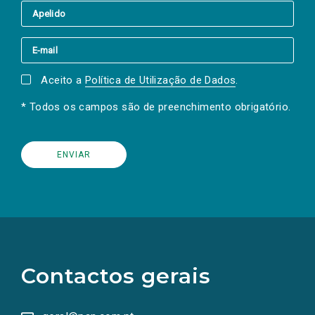
Aceito a
Política de Utilização de Dados
.
* Todos os campos são de preenchimento obrigatório.
(Os
links
para
as
Contactos gerais
redes
sociais
abrem
numa