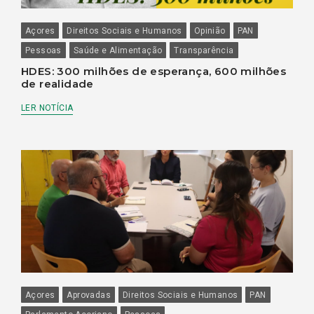
Açores
Direitos Sociais e Humanos
Opinião
PAN
Pessoas
Saúde e Alimentação
Transparência
HDES: 300 milhões de esperança, 600 milhões
de realidade
LER NOTÍCIA
Açores
Aprovadas
Direitos Sociais e Humanos
PAN