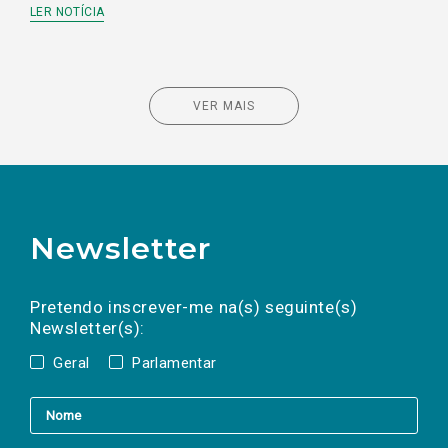
LER NOTÍCIA
VER MAIS
Newsletter
Preencha os campos abaixo para subscrever
Nome
Apelido
E-
mail
a(s) newsletter(s).
Pretendo inscrever-me na(s) seguinte(s)
Newsletter(s):
Geral
Parlamentar