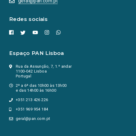
geral@pan.com.pt
nova
aba.)
Redes sociais
Espaço PAN Lisboa
Rua da Assunção, 7, 1.º andar
1100-042 Lisboa
Portugal
2ª a 6ª das 10h00 às 13h00
e das 14h00 às 16h00
+351 213 426 226
+351 969 954 184
geral@pan.com.pt