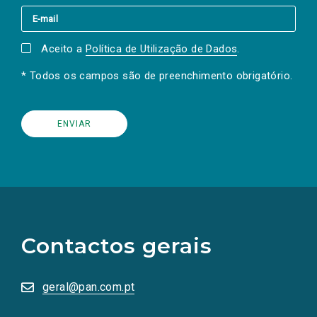
Aceito a
Política de Utilização de Dados
.
* Todos os campos são de preenchimento obrigatório.
(Os
links
para
as
Contactos gerais
redes
sociais
abrem
numa
geral@pan.com.pt
nova
aba.)