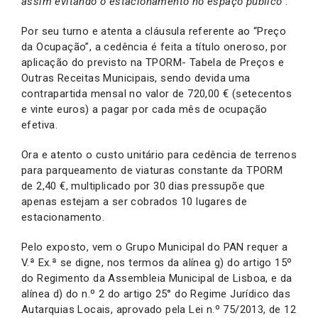
assim evitando o estacionamento no espaço público”
.
Por seu turno e atenta a cláusula referente ao “Preço
da Ocupação”, a cedência é feita a título oneroso, por
aplicação do previsto na TPORM- Tabela de Preços e
Outras Receitas Municipais, sendo devida uma
contrapartida mensal no valor de 720,00 € (setecentos
e vinte euros) a pagar por cada mês de ocupação
efetiva.
Ora e atento o custo unitário para cedência de terrenos
para parqueamento de viaturas constante da TPORM
de 2,40 €, multiplicado por 30 dias pressupõe que
apenas estejam a ser cobrados 10 lugares de
estacionamento.
Pelo exposto, vem o Grupo Municipal do PAN requer a
V.ª Ex.ª se digne, nos termos da alínea g) do artigo 15º
do Regimento da Assembleia Municipal de Lisboa, e da
alínea d) do n.º 2 do artigo 25° do Regime Jurídico das
Autarquias Locais, aprovado pela Lei n.º 75/2013, de 12