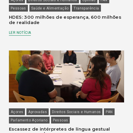
Açores
Direitos Sociais e Humanos
Opinião
PAN
Pessoas
Saúde e Alimentação
Transparência
HDES: 300 milhões de esperança, 600 milhões
de realidade
LER NOTÍCIA
Açores
Aprovadas
Direitos Sociais e Humanos
PAN
Parlamento Açoriano
Pessoas
Escassez de intérpretes de língua gestual