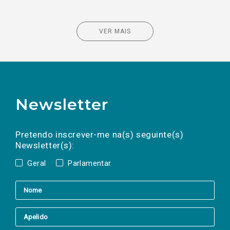
VER MAIS
Newsletter
Preencha os campos abaixo para subscrever
Nome
Apelido
E-
mail
a(s) newsletter(s).
Pretendo inscrever-me na(s) seguinte(s)
Newsletter(s):
Geral
Parlamentar