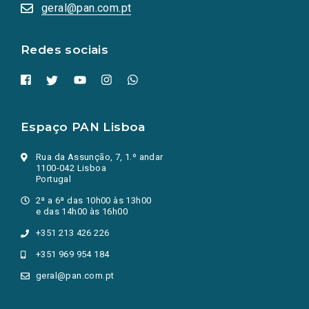
numa
geral@pan.com.pt
nova
aba.)
Redes sociais
Espaço PAN Lisboa
Rua da Assunção, 7, 1.º andar
1100-042 Lisboa
Portugal
2ª a 6ª das 10h00 às 13h00
e das 14h00 às 16h00
+351 213 426 226
+351 969 954 184
geral@pan.com.pt