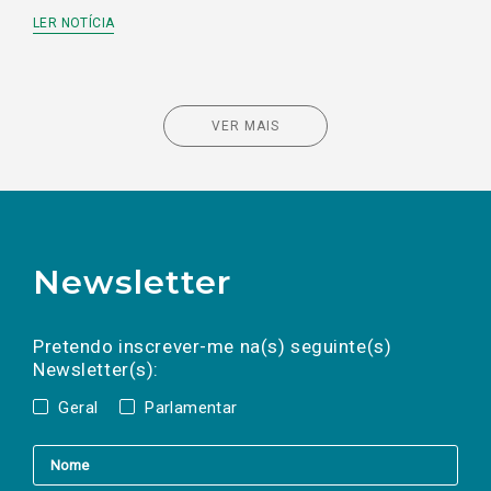
LER NOTÍCIA
VER MAIS
Newsletter
Preencha os campos abaixo para subscrever
Nome
Apelido
E-
mail
a(s) newsletter(s).
Pretendo inscrever-me na(s) seguinte(s)
Newsletter(s):
Geral
Parlamentar