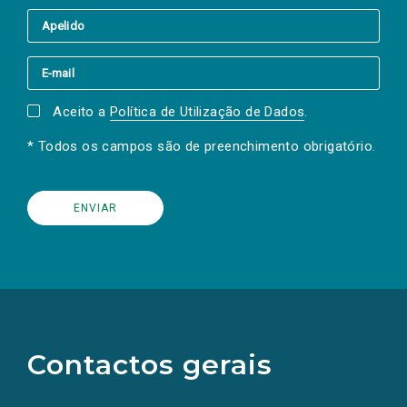
Aceito a
Política de Utilização de Dados
.
* Todos os campos são de preenchimento obrigatório.
(Os
links
para
as
Contactos gerais
redes
sociais
abrem