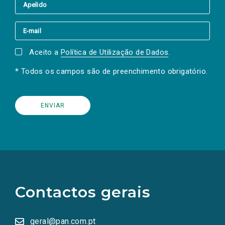
Aceito a
Política de Utilização de Dados
.
* Todos os campos são de preenchimento obrigatório.
(Os
links
para
as
Contactos gerais
redes
sociais
abrem
numa
geral@pan.com.pt