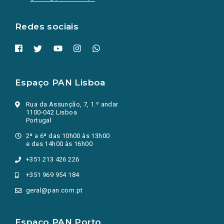
nova
aba.)
Redes sociais
Espaço PAN Lisboa
Rua da Assunção, 7, 1.º andar
1100-042 Lisboa
Portugal
2ª a 6ª das 10h00 às 13h00
e das 14h00 às 16h00
+351 213 426 226
+351 969 954 184
geral@pan.com.pt
Espaço PAN Porto