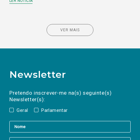
LER NOTÍCIA
VER MAIS
Newsletter
Preencha os campos abaixo para subscrever
Nome
Apelido
E-
mail
a(s) newsletter(s).
Pretendo inscrever-me na(s) seguinte(s)
Newsletter(s):
Geral
Parlamentar