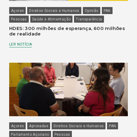
Açores
Direitos Sociais e Humanos
Opinião
PAN
Pessoas
Saúde e Alimentação
Transparência
HDES: 300 milhões de esperança, 600 milhões
de realidade
LER NOTÍCIA
Açores
Aprovadas
Direitos Sociais e Humanos
PAN
Parlamento Açoriano
Pessoas