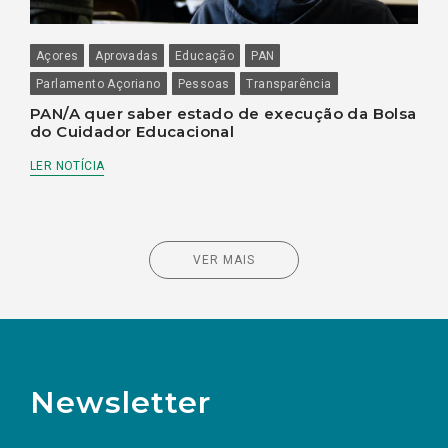
Açores
Aprovadas
Educação
PAN
Parlamento Açoriano
Pessoas
Transparência
PAN/A quer saber estado de execução da Bolsa
do Cuidador Educacional
LER NOTÍCIA
VER MAIS
Newsletter
Preencha os campos abaixo para subscrever
Nome
Apelido
E-