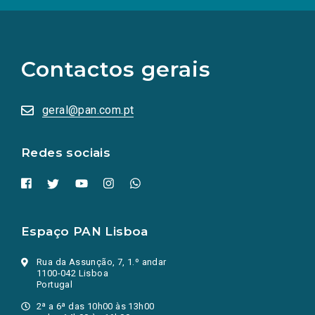
(Os
links
para
as
Contactos gerais
redes
sociais
abrem
numa
geral@pan.com.pt
nova
aba.)
Redes sociais
Espaço PAN Lisboa
Rua da Assunção, 7, 1.º andar
1100-042 Lisboa
Portugal
2ª a 6ª das 10h00 às 13h00