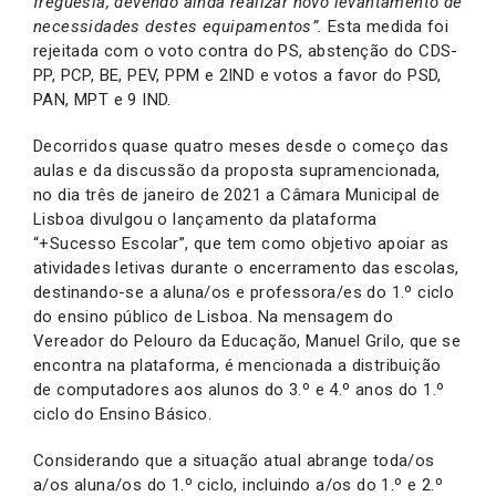
freguesia, devendo ainda realizar novo levantamento de
necessidades destes equipamentos”.
Esta medida foi
rejeitada com o voto contra do PS, abstenção do CDS-
PP, PCP, BE, PEV, PPM e 2IND e votos a favor do PSD,
PAN, MPT e 9 IND.
Decorridos quase quatro meses desde o começo das
aulas e da discussão da proposta supramencionada,
no dia três de janeiro de 2021 a Câmara Municipal de
Lisboa divulgou o lançamento da plataforma
“+Sucesso Escolar”, que tem como objetivo apoiar as
atividades letivas durante o encerramento das escolas,
destinando-se a aluna/os e professora/es do 1.º ciclo
do ensino público de Lisboa. Na mensagem do
Vereador do Pelouro da Educação, Manuel Grilo, que se
encontra na plataforma, é mencionada a distribuição
de computadores aos alunos do 3.º e 4.º anos do 1.º
ciclo do Ensino Básico.
Considerando que a situação atual abrange toda/os
a/os aluna/os do 1.º ciclo, incluindo a/os do 1.º e 2.º