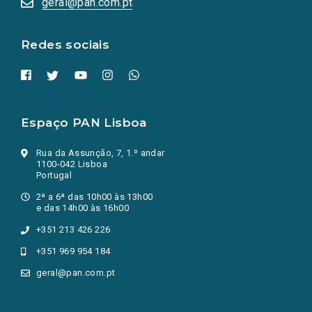
geral@pan.com.pt
nova
aba.)
Redes sociais
Espaço PAN Lisboa
Rua da Assunção, 7, 1.º andar
1100-042 Lisboa
Portugal
2ª a 6ª das 10h00 às 13h00
e das 14h00 às 16h00
+351 213 426 226
+351 969 954 184
geral@pan.com.pt