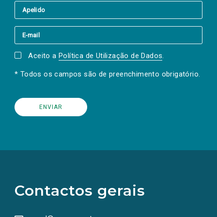
Aceito a
Política de Utilização de Dados
.
* Todos os campos são de preenchimento obrigatório.
(Os
links
para
as
Contactos gerais
redes
sociais
abrem
numa