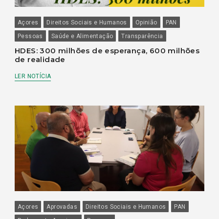
Açores
Direitos Sociais e Humanos
Opinião
PAN
Pessoas
Saúde e Alimentação
Transparência
HDES: 300 milhões de esperança, 600 milhões
de realidade
LER NOTÍCIA
Açores
Aprovadas
Direitos Sociais e Humanos
PAN