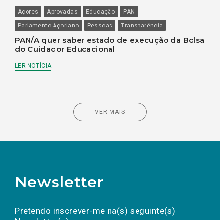
Açores
Aprovadas
Educação
PAN
Parlamento Açoriano
Pessoas
Transparência
PAN/A quer saber estado de execução da Bolsa
do Cuidador Educacional
LER NOTÍCIA
VER MAIS
Newsletter
Preencha os campos abaixo para subscrever
Nome
Apelido
E-
mail
a(s) newsletter(s).
Pretendo inscrever-me na(s) seguinte(s)