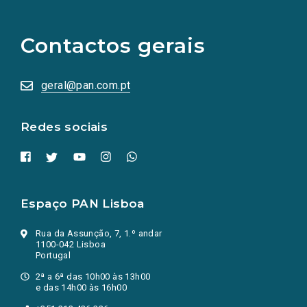
links
para
as
Contactos gerais
redes
sociais
abrem
numa
geral@pan.com.pt
nova
aba.)
Redes sociais
Espaço PAN Lisboa
Rua da Assunção, 7, 1.º andar
1100-042 Lisboa
Portugal
2ª a 6ª das 10h00 às 13h00
e das 14h00 às 16h00