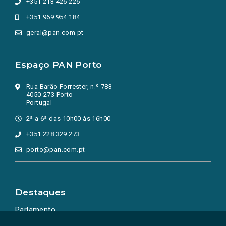
+351 213 426 226
+351 969 954 184
geral@pan.com.pt
Espaço PAN Porto
Rua Barão Forrester, n.º 783
4050-273 Porto
Portugal
2ª a 6ª das 10h00 às 16h00
+351 228 329 273
porto@pan.com.pt
Destaques
Parlamento
Ação Política