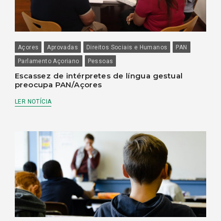
Açores
Aprovadas
Direitos Sociais e Humanos
PAN
Parlamento Açoriano
Pessoas
Escassez de intérpretes de língua gestual
preocupa PAN/Açores
LER NOTÍCIA