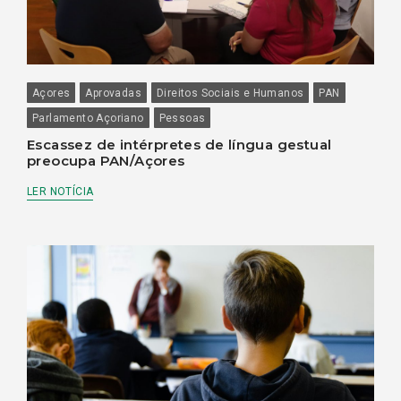
Açores
Aprovadas
Direitos Sociais e Humanos
PAN
Parlamento Açoriano
Pessoas
Escassez de intérpretes de língua gestual
preocupa PAN/Açores
LER NOTÍCIA