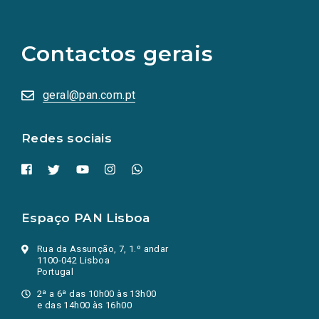
(Os
links
para
as
Contactos gerais
redes
sociais
abrem
numa
geral@pan.com.pt
nova
aba.)
Redes sociais
Espaço PAN Lisboa
Rua da Assunção, 7, 1.º andar
1100-042 Lisboa
Portugal
2ª a 6ª das 10h00 às 13h00
e das 14h00 às 16h00