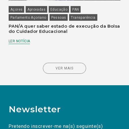
Açores
Aprovadas
Educação
PAN
Parlamento Açoriano
Pessoas
Transparência
PAN/A quer saber estado de execução da Bolsa
do Cuidador Educacional
LER NOTÍCIA
VER MAIS
Newsletter
Preencha os campos abaixo para subscrever
Nome
Apelido
E-
mail
a(s) newsletter(s).
Pretendo inscrever-me na(s) seguinte(s)