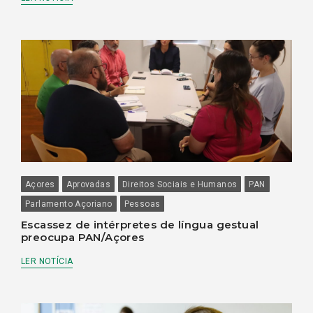
Açores
Aprovadas
Direitos Sociais e Humanos
PAN
Parlamento Açoriano
Pessoas
Escassez de intérpretes de língua gestual
preocupa PAN/Açores
LER NOTÍCIA