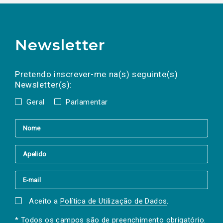
Newsletter
Preencha os campos abaixo para subscrever
Nome
Apelido
E-
mail
a(s) newsletter(s).
Pretendo inscrever-me na(s) seguinte(s)
Newsletter(s):
Geral
Parlamentar
Aceito a
Política de Utilização de Dados
.
* Todos os campos são de preenchimento obrigatório.