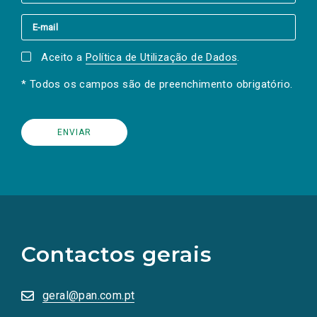
Aceito a
Política de Utilização de Dados
.
* Todos os campos são de preenchimento obrigatório.
(Os
links
para
as
Contactos gerais
redes
sociais
abrem
numa
geral@pan.com.pt
nova
aba.)