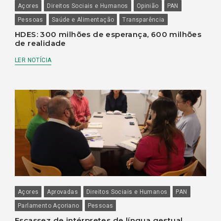
Açores
Direitos Sociais e Humanos
Opinião
PAN
Pessoas
Saúde e Alimentação
Transparência
HDES: 300 milhões de esperança, 600 milhões
de realidade
LER NOTÍCIA
Açores
Aprovadas
Direitos Sociais e Humanos
PAN
Parlamento Açoriano
Pessoas
Escassez de intérpretes de língua gestual