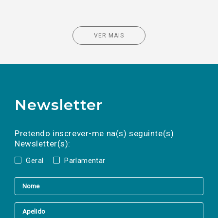
VER MAIS
Newsletter
Preencha os campos abaixo para subscrever
Nome
Apelido
E-
mail
a(s) newsletter(s).
Pretendo inscrever-me na(s) seguinte(s)
Newsletter(s):
Geral
Parlamentar