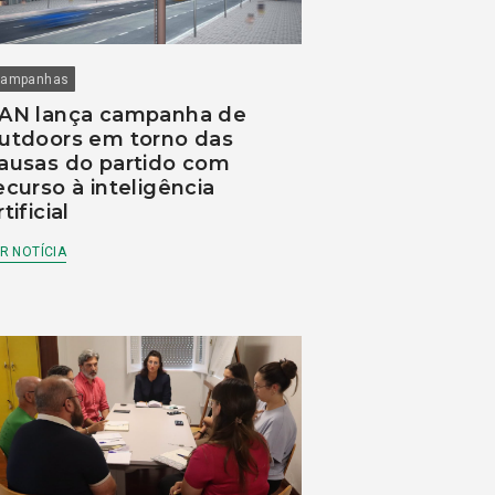
ampanhas
AN lança campanha de
utdoors em torno das
ausas do partido com
ecurso à inteligência
rtificial
R NOTÍCIA