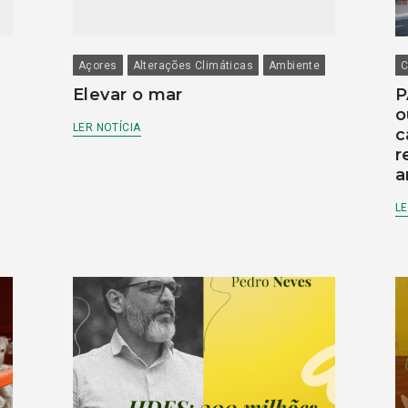
Açores
Alterações Climáticas
Ambiente
C
Elevar o mar
P
o
LER NOTÍCIA
c
r
a
LE