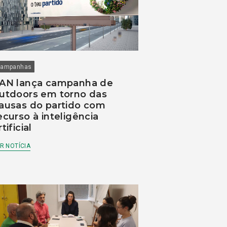
ampanhas
AN lança campanha de
utdoors em torno das
ausas do partido com
ecurso à inteligência
rtificial
R NOTÍCIA