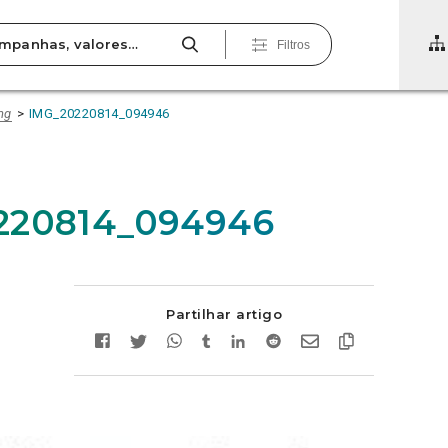
Filtros
ng
IMG_20220814_094946
220814_094946
Partilhar artigo