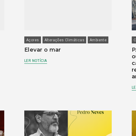
Açores
Alterações Climáticas
Ambiente
C
Elevar o mar
P
o
LER NOTÍCIA
c
r
a
LE