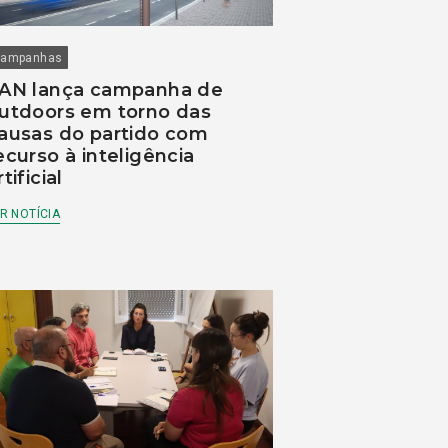
ampanhas
AN lança campanha de
utdoors em torno das
ausas do partido com
ecurso à inteligência
rtificial
R NOTÍCIA