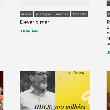
Açores
Alterações Climáticas
Ambiente
C
Elevar o mar
P
o
LER NOTÍCIA
c
r
a
LE