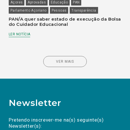
Açores
Aprovadas
Educação
PAN
Parlamento Açoriano
Pessoas
Transparência
PAN/A quer saber estado de execução da Bolsa
do Cuidador Educacional
LER NOTÍCIA
VER MAIS
Newsletter
Preencha os campos abaixo para subscrever
Nome
Apelido
E-
mail
a(s) newsletter(s).
Pretendo inscrever-me na(s) seguinte(s)
Newsletter(s):