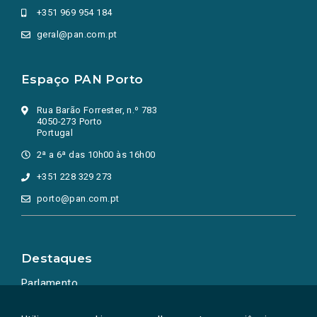
+351 969 954 184
geral@pan.com.pt
Espaço PAN Porto
Rua Barão Forrester, n.º 783
4050-273 Porto
Portugal
2ª a 6ª das 10h00 às 16h00
+351 228 329 273
porto@pan.com.pt
Destaques
Parlamento
Ação Política