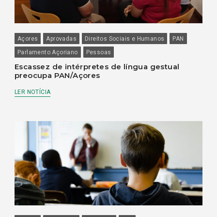
Açores
Aprovadas
Direitos Sociais e Humanos
PAN
Parlamento Açoriano
Pessoas
Escassez de intérpretes de língua gestual
preocupa PAN/Açores
LER NOTÍCIA