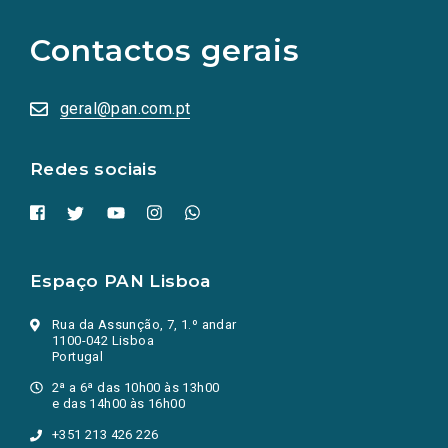
para
as
Contactos gerais
redes
sociais
abrem
numa
geral@pan.com.pt
nova
aba.)
Redes sociais
Espaço PAN Lisboa
Rua da Assunção, 7, 1.º andar
1100-042 Lisboa
Portugal
2ª a 6ª das 10h00 às 13h00
e das 14h00 às 16h00
+351 213 426 226