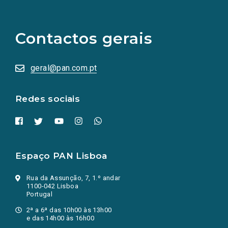
(Os
links
para
as
Contactos gerais
redes
sociais
abrem
numa
geral@pan.com.pt
nova
aba.)
Redes sociais
Espaço PAN Lisboa
Rua da Assunção, 7, 1.º andar
1100-042 Lisboa
Portugal
2ª a 6ª das 10h00 às 13h00
e das 14h00 às 16h00