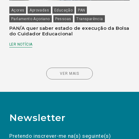
Açores
Aprovadas
Educação
PAN
Parlamento Açoriano
Pessoas
Transparência
PAN/A quer saber estado de execução da Bolsa
do Cuidador Educacional
LER NOTÍCIA
VER MAIS
Newsletter
Preencha os campos abaixo para subscrever
Nome
Apelido
E-
mail
a(s) newsletter(s).
Pretendo inscrever-me na(s) seguinte(s)