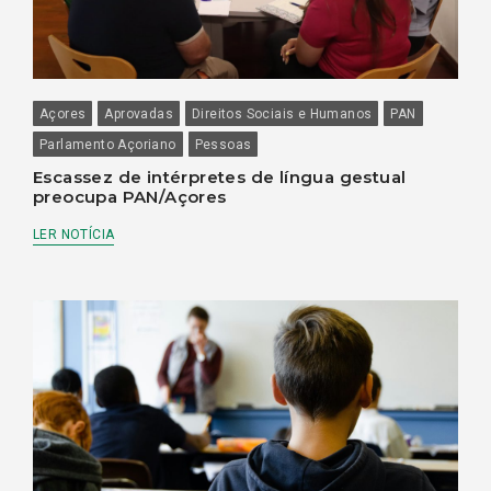
Açores
Aprovadas
Direitos Sociais e Humanos
PAN
Parlamento Açoriano
Pessoas
Escassez de intérpretes de língua gestual
preocupa PAN/Açores
LER NOTÍCIA