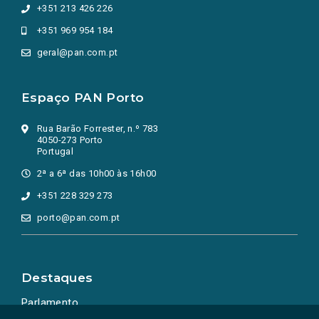
+351 213 426 226
+351 969 954 184
geral@pan.com.pt
Espaço PAN Porto
Rua Barão Forrester, n.º 783
4050-273 Porto
Portugal
2ª a 6ª das 10h00 às 16h00
+351 228 329 273
porto@pan.com.pt
Destaques
Parlamento