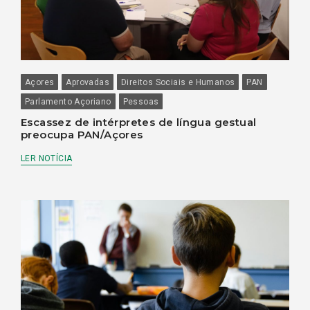
Açores
Aprovadas
Direitos Sociais e Humanos
PAN
Parlamento Açoriano
Pessoas
Escassez de intérpretes de língua gestual
preocupa PAN/Açores
LER NOTÍCIA