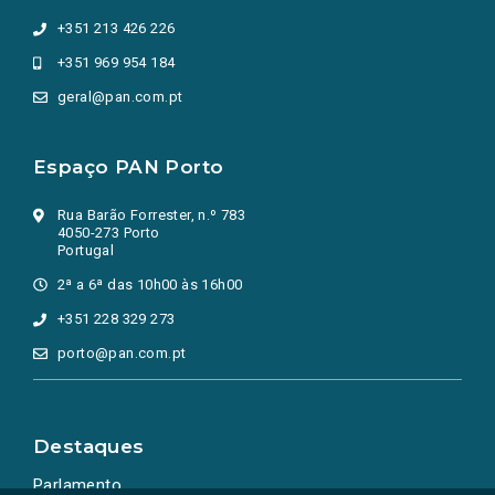
+351 213 426 226
+351 969 954 184
geral@pan.com.pt
Espaço PAN Porto
Rua Barão Forrester, n.º 783
4050-273 Porto
Portugal
2ª a 6ª das 10h00 às 16h00
+351 228 329 273
porto@pan.com.pt
Destaques
Parlamento