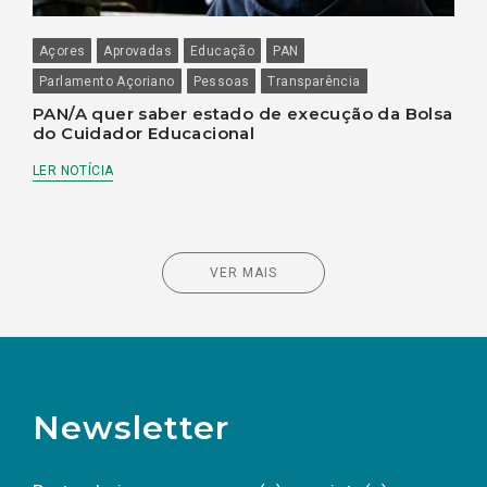
Açores
Aprovadas
Educação
PAN
Parlamento Açoriano
Pessoas
Transparência
PAN/A quer saber estado de execução da Bolsa
do Cuidador Educacional
LER NOTÍCIA
VER MAIS
Newsletter
Preencha os campos abaixo para subscrever
Nome
Apelido
E-
mail
a(s) newsletter(s).