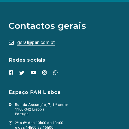
(Os
links
para
as
Contactos gerais
redes
sociais
abrem
numa
geral@pan.com.pt
nova
aba.)
Redes sociais
Espaço PAN Lisboa
Rua da Assunção, 7, 1.º andar
1100-042 Lisboa
Portugal
2ª a 6ª das 10h00 às 13h00
e das 14h00 às 16h00