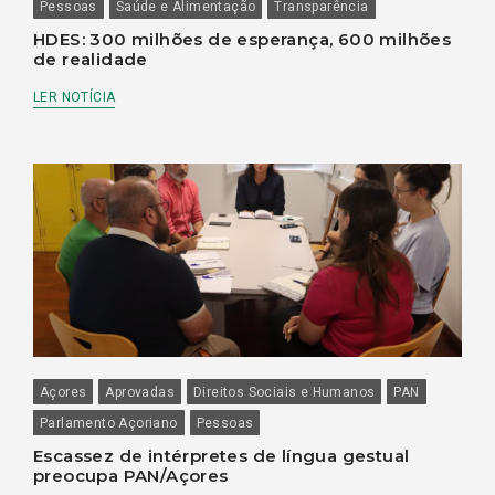
Pessoas
Saúde e Alimentação
Transparência
HDES: 300 milhões de esperança, 600 milhões
de realidade
LER NOTÍCIA
Açores
Aprovadas
Direitos Sociais e Humanos
PAN
Parlamento Açoriano
Pessoas
Escassez de intérpretes de língua gestual
preocupa PAN/Açores