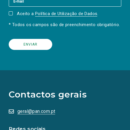
Aceito a
Política de Utilização de Dados
.
* Todos os campos são de preenchimento obrigatório.
(Os
links
para
as
Contactos gerais
redes
sociais
abrem
numa
geral@pan.com.pt
nova
aba.)
Redes sociais