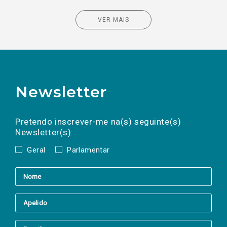
VER MAIS
Newsletter
Preencha os campos abaixo para subscrever
Nome
Apelido
E-
mail
a(s) newsletter(s).
Pretendo inscrever-me na(s) seguinte(s)
Newsletter(s):
Geral
Parlamentar