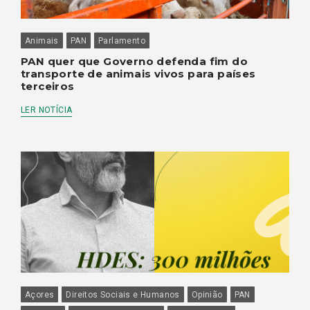
Animais
PAN
Parlamento
PAN quer que Governo defenda fim do
transporte de animais vivos para países
terceiros
LER NOTÍCIA
Açores
Direitos Sociais e Humanos
Opinião
PAN