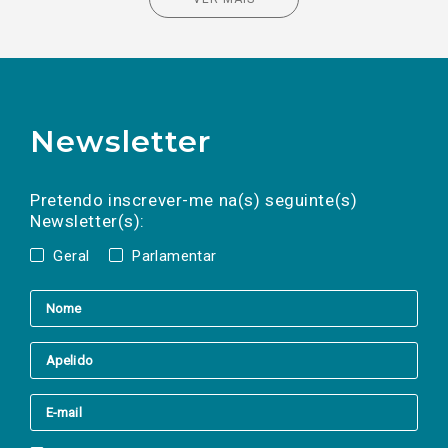
Newsletter
Preencha os campos abaixo para subscrever
Nome
Apelido
E-
mail
a(s) newsletter(s).
Pretendo inscrever-me na(s) seguinte(s)
Newsletter(s):
Geral
Parlamentar