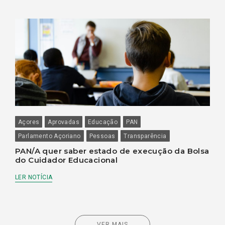
Açores
Aprovadas
Educação
PAN
Parlamento Açoriano
Pessoas
Transparência
PAN/A quer saber estado de execução da Bolsa
do Cuidador Educacional
LER NOTÍCIA
VER MAIS