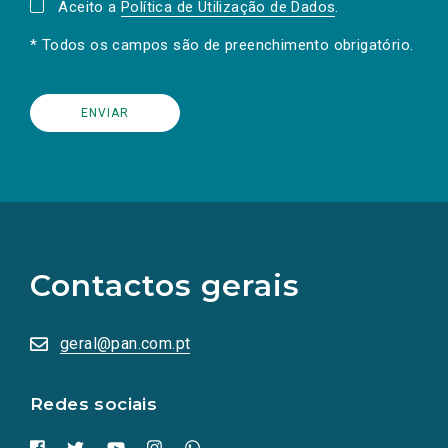
Aceito a
Política de Utilização de Dados
.
* Todos os campos são de preenchimento obrigatório.
(Os
links
para
as
Contactos gerais
redes
sociais
abrem
numa
geral@pan.com.pt
nova
aba.)
Redes sociais