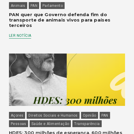
Animais
PAN
Parlamento
PAN quer que Governo defenda fim do
transporte de animais vivos para países
terceiros
LER NOTÍCIA
Açores
Direitos Sociais e Humanos
Opinião
PAN
Pessoas
Saúde e Alimentação
Transparência
HDES: 300 milhões de esperança, 600 milhões