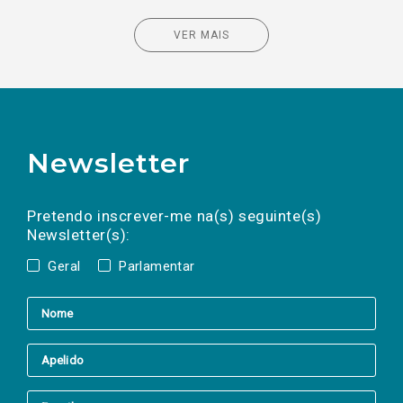
VER MAIS
Newsletter
Preencha os campos abaixo para subscrever
Nome
Apelido
E-
mail
a(s) newsletter(s).
Pretendo inscrever-me na(s) seguinte(s)
Newsletter(s):
Geral
Parlamentar