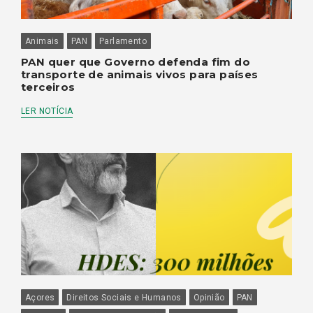
Animais
PAN
Parlamento
PAN quer que Governo defenda fim do
transporte de animais vivos para países
terceiros
LER NOTÍCIA
Açores
Direitos Sociais e Humanos
Opinião
PAN