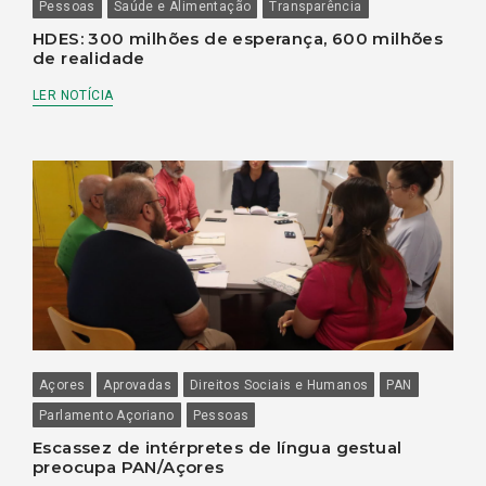
Pessoas
Saúde e Alimentação
Transparência
HDES: 300 milhões de esperança, 600 milhões
de realidade
LER NOTÍCIA
Açores
Aprovadas
Direitos Sociais e Humanos
PAN
Parlamento Açoriano
Pessoas
Escassez de intérpretes de língua gestual
preocupa PAN/Açores