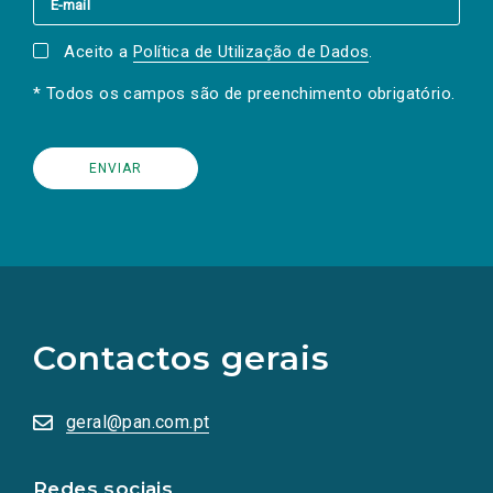
Aceito a
Política de Utilização de Dados
.
* Todos os campos são de preenchimento obrigatório.
(Os
links
para
as
Contactos gerais
redes
sociais
abrem
numa
geral@pan.com.pt
nova
aba.)
Redes sociais