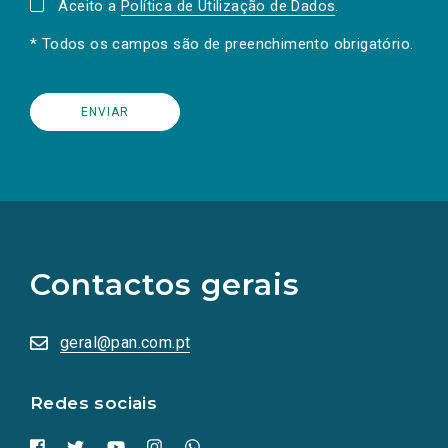
Aceito a
Política de Utilização de Dados
.
* Todos os campos são de preenchimento obrigatório.
(Os
links
para
as
Contactos gerais
redes
sociais
abrem
numa
geral@pan.com.pt
nova
aba.)
Redes sociais