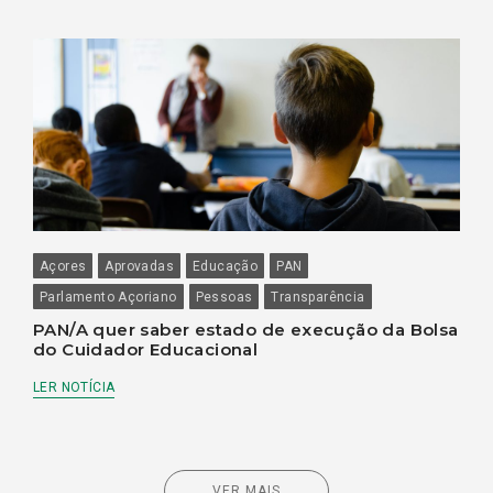
Açores
Aprovadas
Educação
PAN
Parlamento Açoriano
Pessoas
Transparência
PAN/A quer saber estado de execução da Bolsa
do Cuidador Educacional
LER NOTÍCIA
VER MAIS