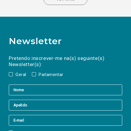
Newsletter
Preencha os campos abaixo para subscrever
Nome
Apelido
E-
mail
a(s) newsletter(s).
Pretendo inscrever-me na(s) seguinte(s)
Newsletter(s):
Geral
Parlamentar