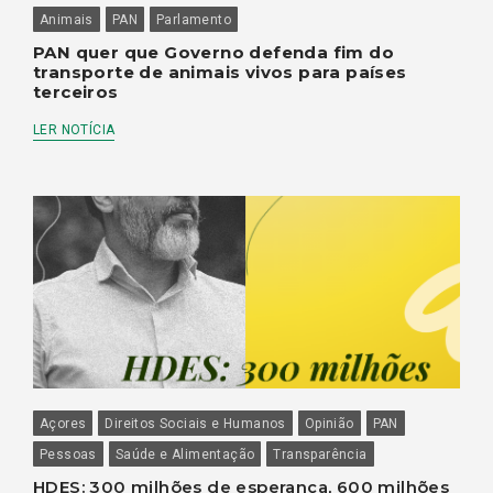
Animais
PAN
Parlamento
PAN quer que Governo defenda fim do
transporte de animais vivos para países
terceiros
LER NOTÍCIA
Açores
Direitos Sociais e Humanos
Opinião
PAN
Pessoas
Saúde e Alimentação
Transparência
HDES: 300 milhões de esperança, 600 milhões