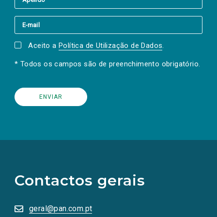
Aceito a
Política de Utilização de Dados
.
* Todos os campos são de preenchimento obrigatório.
(Os
links
para
as
Contactos gerais
redes
sociais
abrem
numa
geral@pan.com.pt
nova