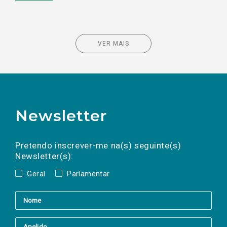
VER MAIS
Newsletter
Preencha os campos abaixo para subscrever
Nome
Apelido
E-
mail
a(s) newsletter(s).
Pretendo inscrever-me na(s) seguinte(s)
Newsletter(s):
Geral
Parlamentar