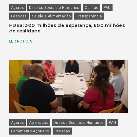
Açores
Direitos Sociais e Humanos
Opinião
PAN
Pessoas
Saúde e Alimentação
Transparência
HDES: 300 milhões de esperança, 600 milhões
de realidade
LER NOTÍCIA
Açores
Aprovadas
Direitos Sociais e Humanos
PAN
Parlamento Açoriano
Pessoas