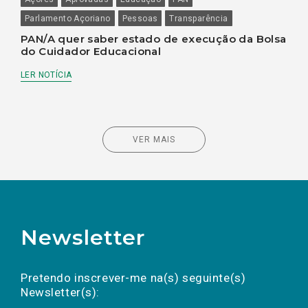
Parlamento Açoriano
Pessoas
Transparência
PAN/A quer saber estado de execução da Bolsa
do Cuidador Educacional
LER NOTÍCIA
VER MAIS
Newsletter
Preencha os campos abaixo para subscrever
Nome
Apelido
E-
mail
a(s) newsletter(s).
Pretendo inscrever-me na(s) seguinte(s)
Newsletter(s):