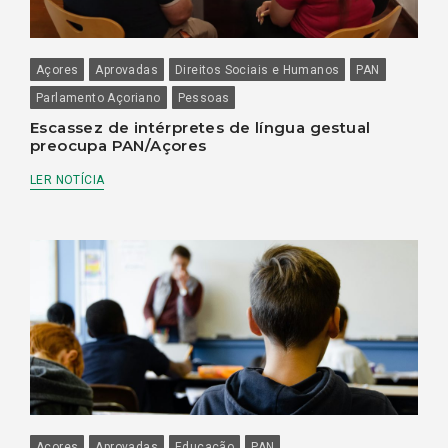
Açores
Aprovadas
Direitos Sociais e Humanos
PAN
Parlamento Açoriano
Pessoas
Escassez de intérpretes de língua gestual
preocupa PAN/Açores
LER NOTÍCIA
Açores
Aprovadas
Educação
PAN