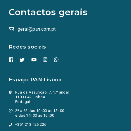
para
as
Contactos gerais
redes
sociais
abrem
numa
geral@pan.com.pt
nova
aba.)
Redes sociais
Espaço PAN Lisboa
Rua da Assunção, 7, 1.º andar
1100-042 Lisboa
Portugal
2ª a 6ª das 10h00 às 13h00
e das 14h00 às 16h00
+351 213 426 226