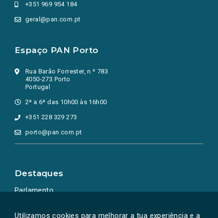
+351 969 954 184
geral@pan.com.pt
Espaço PAN Porto
Rua Barão Forrester, n.º 783
4050-273 Porto
Portugal
2ª a 6ª das 10h00 às 16h00
+351 228 329 273
porto@pan.com.pt
Destaques
Parlamento
Ação Política
Utilizamos cookies para melhorar a tua experiência e a