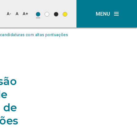
 candidaturas com altas pontuações
são
de
 de
ções