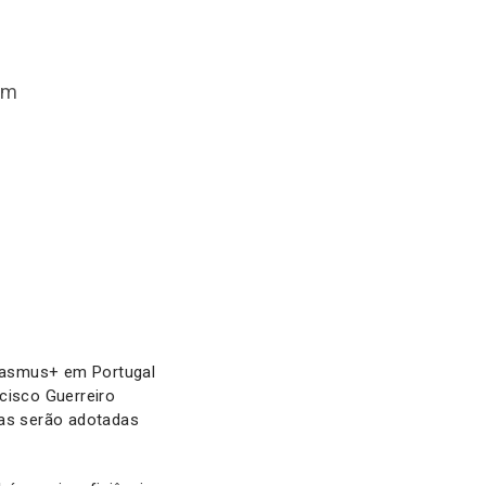
om
Erasmus+ em Portugal
cisco Guerreiro
as serão adotadas