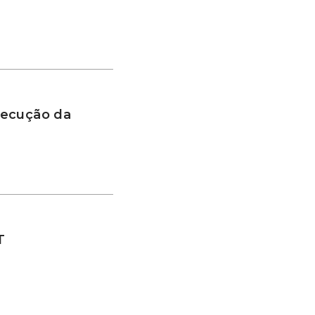
xecução da
BT