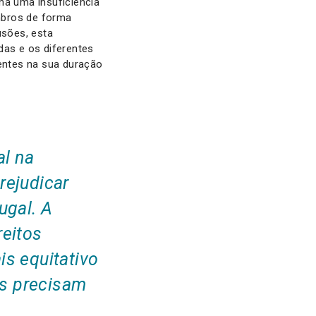
há uma insuficiência
mbros de forma
sões, esta
das e os diferentes
entes na sua duração
al na
rejudicar
ugal. A
reitos
is equitativo
s precisam