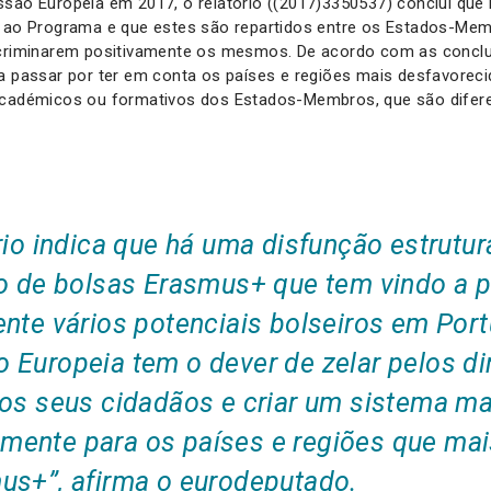
são Europeia em 2017, o relatório ((2017)3350537) conclui que 
s ao Programa e que estes são repartidos entre os Estados-Me
scriminarem positivamente os mesmos. De acordo com as conclu
a passar por ter em conta os países e regiões mais desfavoreci
académicos ou formativos dos Estados-Membros, que são difer
rio indica que há uma disfunção estrutur
ão de bolsas Erasmus+ que tem vindo a p
nte vários potenciais bolseiros em Port
 Europeia tem o dever de zelar pelos di
dos seus cidadãos e criar um sistema ma
ente para os países e regiões que mai
us+”, afirma o eurodeputado.