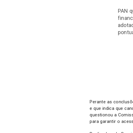
PAN q
finan
adota
pontua
Perante as conclusõe
e que indica que can
questionou a Comis
para garantir o ace