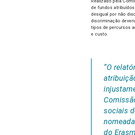
Realizado pela Comis
de fundos atribuído
desigual por não di
discriminação deveri
tipos de percursos 
e custo.
“O relató
atribuiç
injustame
Comissão
sociais 
nomeadam
do Erasm