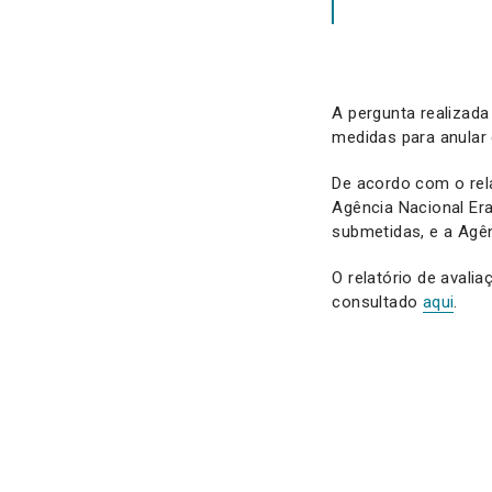
A pergunta realizad
medidas para anular 
De acordo com o rela
Agência Nacional E
submetidas, e a Agê
O relatório de avali
consultado
aqui
.