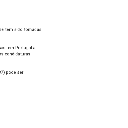
 se têm sido tomadas
ais, em Portugal a
s candidaturas
37) pode ser