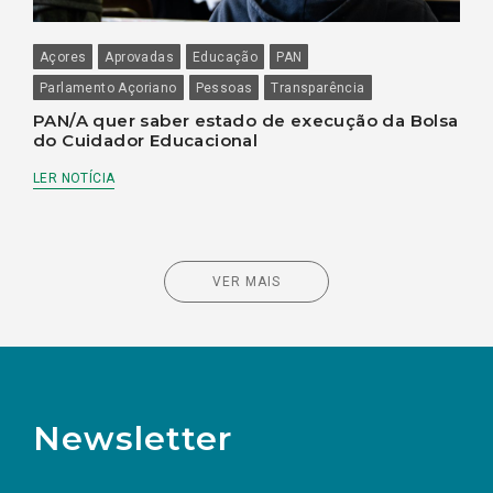
Açores
Aprovadas
Educação
PAN
Parlamento Açoriano
Pessoas
Transparência
PAN/A quer saber estado de execução da Bolsa
do Cuidador Educacional
LER NOTÍCIA
VER MAIS
Newsletter
Preencha os campos abaixo para subscrever
Nome
Apelido
E-