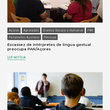
Açores
Aprovadas
Direitos Sociais e Humanos
PAN
Parlamento Açoriano
Pessoas
Escassez de intérpretes de língua gestual
preocupa PAN/Açores
LER NOTÍCIA