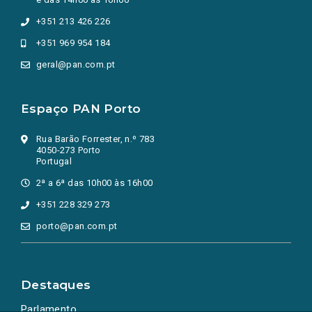
+351 213 426 226
+351 969 954 184
geral@pan.com.pt
Espaço PAN Porto
Rua Barão Forrester, n.º 783
4050-273 Porto
Portugal
2ª a 6ª das 10h00 às 16h00
+351 228 329 273
porto@pan.com.pt
Destaques
Parlamento