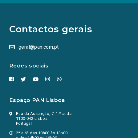
(Os
links
para
as
Contactos gerais
redes
sociais
abrem
numa
geral@pan.com.pt
nova
aba.)
Redes sociais
Espaço PAN Lisboa
Rua da Assunção, 7, 1.º andar
1100-042 Lisboa
Portugal
2ª a 6ª das 10h00 às 13h00
e das 14h00 às 16h00