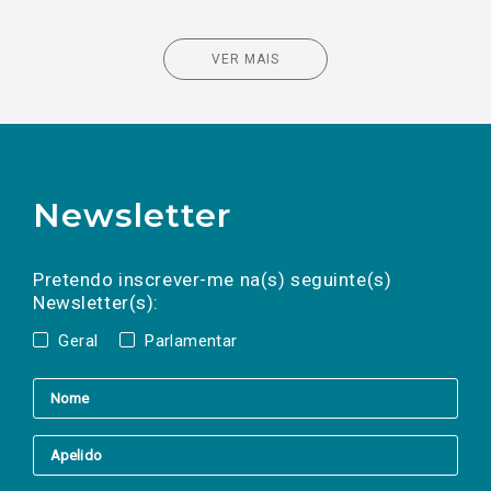
VER MAIS
Newsletter
Preencha os campos abaixo para subscrever
Nome
Apelido
E-
mail
a(s) newsletter(s).
Pretendo inscrever-me na(s) seguinte(s)
Newsletter(s):
Geral
Parlamentar