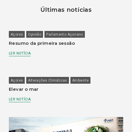
Últimas notícias
Açores
Opinião
Parlamento Açoriano
Resumo da primeira sessão
LER NOTÍCIA
Açores
Alterações Climáticas
Ambiente
Elevar o mar
LER NOTÍCIA