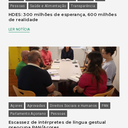
Pessoas
Saúde e Alimentação
Transparência
HDES: 300 milhões de esperança, 600 milhões
de realidade
LER NOTÍCIA
Açores
Aprovadas
Direitos Sociais e Humanos
PAN
Parlamento Açoriano
Pessoas
Escassez de intérpretes de língua gestual
preocupa PAN/Açores