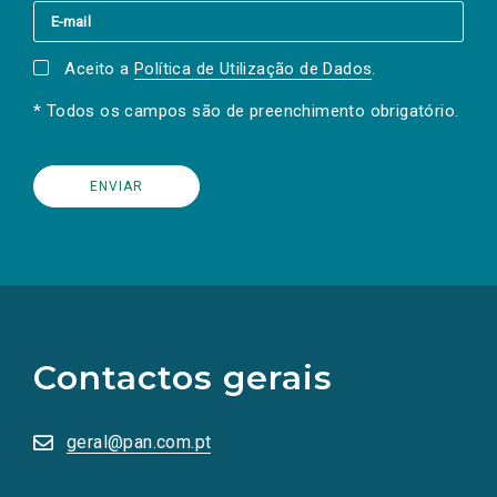
Aceito a
Política de Utilização de Dados
.
* Todos os campos são de preenchimento obrigatório.
(Os
links
para
as
Contactos gerais
redes
sociais
abrem
numa
geral@pan.com.pt
nova
aba.)