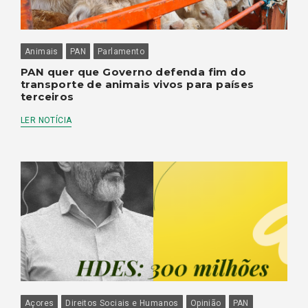
Animais
PAN
Parlamento
PAN quer que Governo defenda fim do
transporte de animais vivos para países
terceiros
LER NOTÍCIA
Açores
Direitos Sociais e Humanos
Opinião
PAN