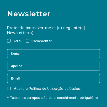
Newsletter
Preencha os campos abaixo para subscrever
Nome
Apelido
E-
mail
a(s) newsletter(s).
Pretendo inscrever-me na(s) seguinte(s)
Newsletter(s):
Geral
Parlamentar
Aceito a
Política de Utilização de Dados
.
* Todos os campos são de preenchimento obrigatório.