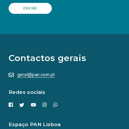
(Os
links
para
as
Contactos gerais
redes
sociais
abrem
numa
geral@pan.com.pt
nova
aba.)
Redes sociais
Espaço PAN Lisboa