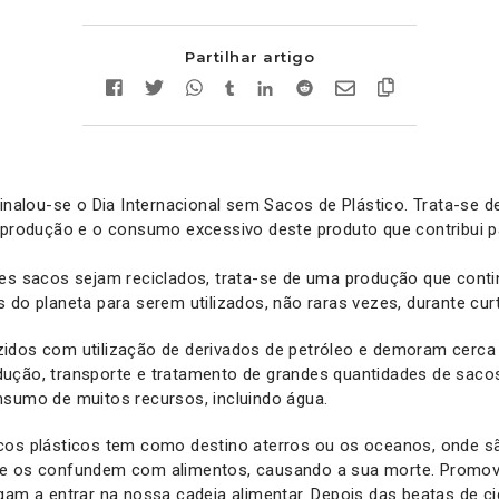
Partilhar artigo
sinalou-se o Dia Internacional sem Sacos de Plástico. Trata-se 
a produção e o consumo excessivo deste produto que contribui 
tes sacos sejam reciclados, trata-se de uma produção que conti
 do planeta para serem utilizados, não raras vezes, durante cur
idos com utilização de derivados de petróleo e demoram cerca
ução, transporte e tratamento de grandes quantidades de saco
nsumo de muitos recursos, incluindo água.
cos plásticos tem como destino aterros ou os oceanos, onde 
ue os confundem com alimentos, causando a sua morte. Promo
gam a entrar na nossa cadeia alimentar. Depois das beatas de c