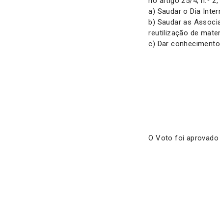
no artigo 25/4, n.º 2
a) Saudar o Dia Inte
b) Saudar as Associ
reutilização de mate
c) Dar conhecimento
O Voto foi aprovado