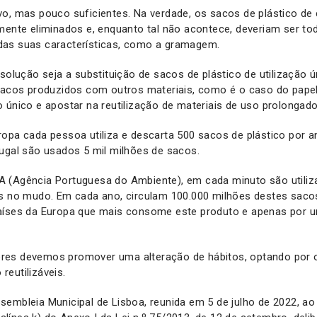
o, mas pouco suficientes. Na verdade, os sacos de plástico de
mente eliminados e, enquanto tal não acontece, deveriam ser t
as suas características, como a gramagem.
 solução seja a substituição de sacos de plástico de utilização ú
sacos produzidos com outros materiais, como é o caso do papel.
 único e apostar na reutilização de materiais de uso prolongado
ropa cada pessoa utiliza e descarta 500 sacos de plástico por 
ugal são usados 5 mil milhões de sacos.
 (Agência Portuguesa do Ambiente), em cada minuto são utiliz
es no mudo. Em cada ano, circulam 100.000 milhões destes sacos
aíses da Europa que mais consome este produto e apenas por u
es devemos promover uma alteração de hábitos, optando por o
eutilizáveis.
embleia Municipal de Lisboa, reunida em 5 de julho de 2022, ao