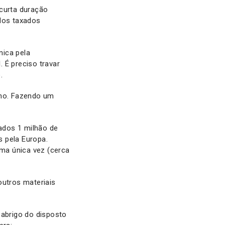
 curta duração
odos taxados
nica pela
 É preciso travar
.
ano. Fazendo um
ados 1 milhão de
 pela Europa.
ma única vez (cerca
utros materiais
 abrigo do disposto