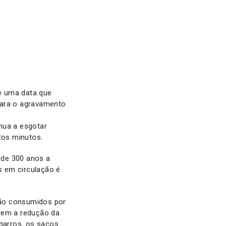
de uma data que
para o agravamento
nua a esgotar
tos minutos.
 de 300 anos a
s em circulação é
são consumidos por
vem a redução da
igarros, os sacos