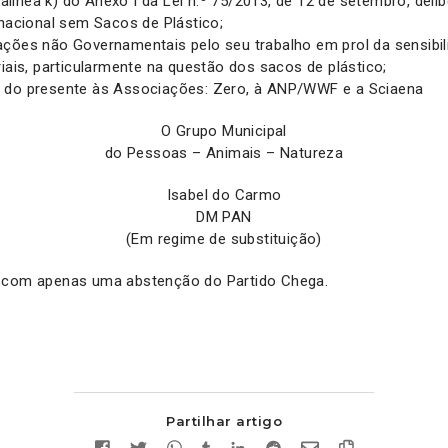
, alínea k) do Anexo I da Lei n.º 75/2013, de 12 de setembro, delib
rnacional sem Sacos de Plástico;
ações não Governamentais pelo seu trabalho em prol da sensibi
riais, particularmente na questão dos sacos de plástico;
 do presente às Associações: Zero, à ANP/WWF e a Sciaena
O Grupo Municipal
do Pessoas – Animais – Natureza
Isabel do Carmo
DM PAN
(Em regime de substituição)
 com apenas uma abstenção do Partido Chega.
Partilhar artigo