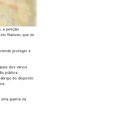
, a petição
isto Nansen, que se
etende proteger e
ipais dos vários
ão pública.
 abrigo do disposto
era:
e uma guerra na