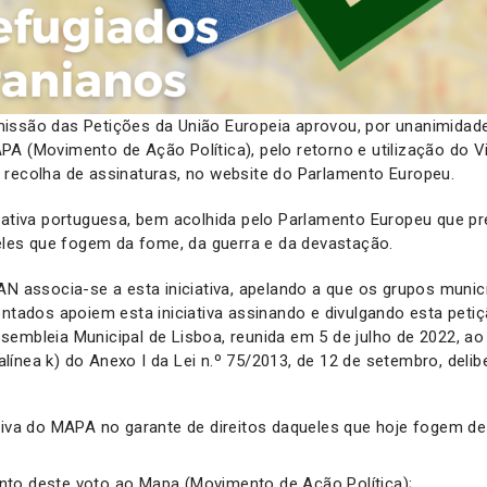
issão das Petições da União Europeia aprovou, por unanimidade
A (Movimento de Ação Política), pelo retorno e utilização do V
 recolha de assinaturas, no website do Parlamento Europeu.
iativa portuguesa, bem acolhida pelo Parlamento Europeu que pr
ueles que fogem da fome, da guerra e da devastação.
AN associa-se a esta iniciativa, apelando a que os grupos munic
entados apoiem esta iniciativa assinando e divulgando esta petiç
embleia Municipal de Lisboa, reunida em 5 de julho de 2022, ao
, alínea k) do Anexo I da Lei n.º 75/2013, de 12 de setembro, delib
ativa do MAPA no garante de direitos daqueles que hoje fogem d
to deste voto ao Mapa (Movimento de Ação Política);