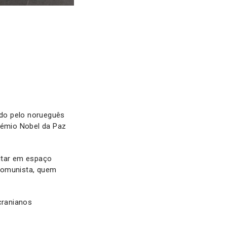
ado pelo norueguês
Prémio Nobel da Paz
itar em espaço
 comunista, quem
cranianos