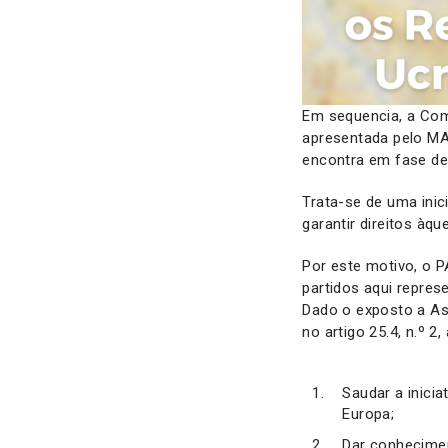
Em sequencia, a Com
apresentada pelo MAP
encontra em fase de
Trata-se de uma inic
garantir direitos àq
Por este motivo, o P
partidos aqui repres
Dado o exposto a Ass
no artigo 25.4, n.º 2
Saudar a inici
Europa;
Dar conhecimen